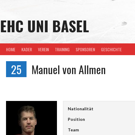
Skip
to
content
EHC UNI BASEL
HOME
KADER
VEREIN
TRAINING
SPONSOREN
GESCHICHTE
25
Manuel von Allmen
Nationalität
Position
Team