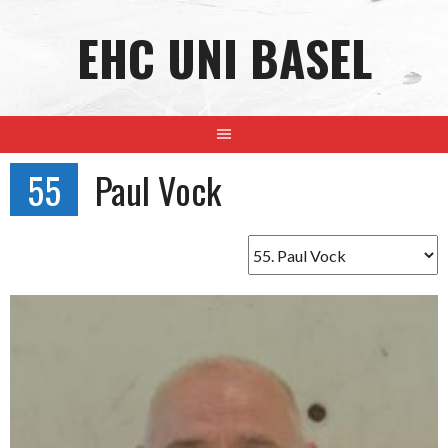
Skip
EHC UNI BASEL
to
content
55
Paul Vock