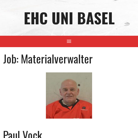
Skip
EHC UNI BASEL
to
content
Job:
Materialverwalter
Paul Vock